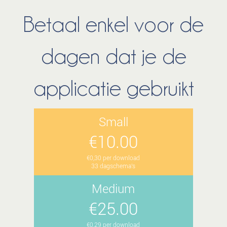
Betaal enkel voor de
dagen dat je de
applicatie gebruikt
Small
€10.00
€0,30 per download
33 dagschema's
Medium
€25.00
€0,29 per download