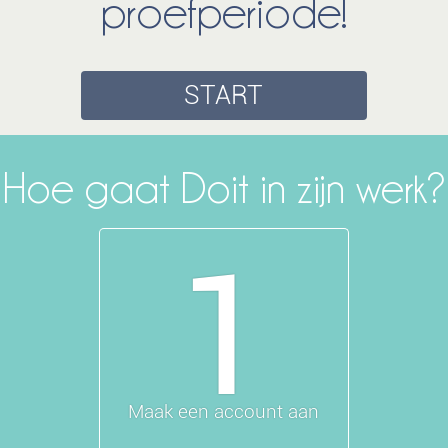
proefperiode!
START
Hoe gaat Doit in zijn werk?
1
Maak een account aan