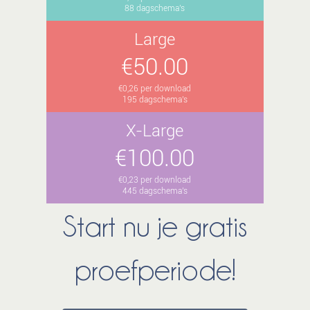
88 dagschema's
Large
€50.00
€0,26 per download
195 dagschema's
X-Large
€100.00
€0,23 per download
445 dagschema's
Start nu je gratis
proefperiode!