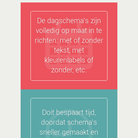
De dagschema’s zijn
volledig op maat in te
richten: met of zonder
tekst, met
kleurenlabels of
zonder, etc.
Doit bespaart tijd,
doordat schema’s
sneller gemaakt en